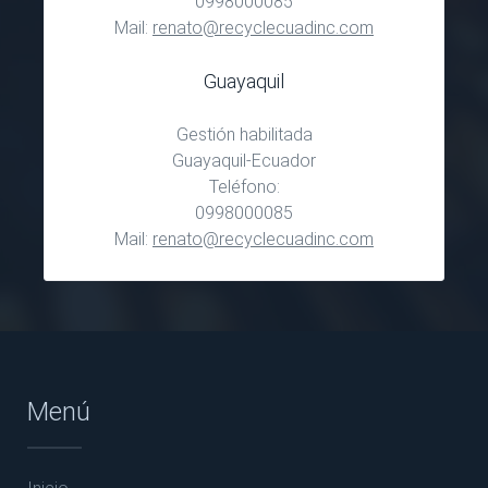
0998000085
Mail:
renato@recyclecuadinc.com
Guayaquil
Gestión habilitada
Guayaquil-Ecuador
Teléfono:
0998000085
Mail:
renato@recyclecuadinc.com
Menú