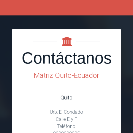
Contáctanos
Matriz Quito-Ecuador
Quito
Urb. El Condado
Calle E y F
Teléfono: