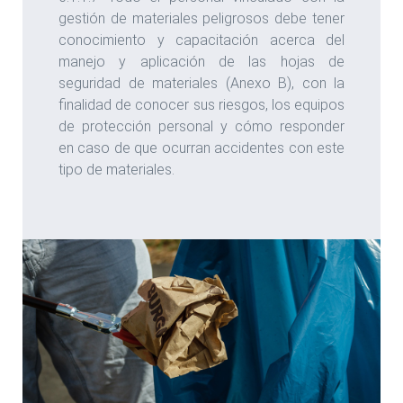
gestión de materiales peligrosos debe tener
conocimiento y capacitación acerca del
manejo y aplicación de las hojas de
seguridad de materiales (Anexo B), con la
finalidad de conocer sus riesgos, los equipos
de protección personal y cómo responder
en caso de que ocurran accidentes con este
tipo de materiales.