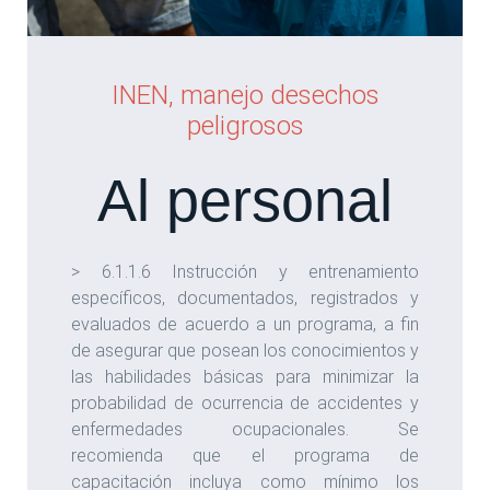
INEN, manejo desechos
peligrosos
Al personal
> 6.1.1.6 Instrucción y entrenamiento
específicos, documentados, registrados y
evaluados de acuerdo a un programa, a fin
de asegurar que posean los conocimientos y
las habilidades básicas para minimizar la
probabilidad de ocurrencia de accidentes y
enfermedades ocupacionales. Se
recomienda que el programa de
capacitación incluya como mínimo los